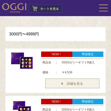
3000円〜4999円
NEW！
季節限定
商品名
：
OGGIゼリーギフト9個入
価格
：
￥4,536
詳細を見る
NEW！
季節限定
商品名
：
OGGIゼリーギフト6個入