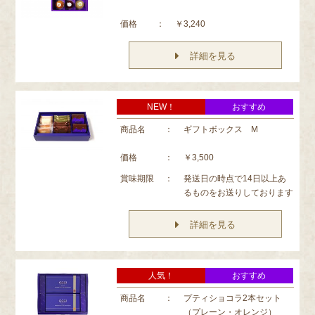
価格
：
￥3,240
詳細を見る
NEW！
おすすめ
商品名
：
ギフトボックス M
価格
：
￥3,500
賞味期限
：
発送日の時点で14日以上あ
るものをお送りしております
詳細を見る
人気！
おすすめ
商品名
：
プティショコラ2本セット
（プレーン・オレンジ）