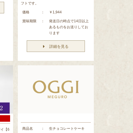
フトです。
価格
：
￥1,944
賞味期限
：
発送日の時点で14日以上
あるものをお送りしてお
ります
詳細を見る
商品名
：
生チョコレートケーキ
イ【6