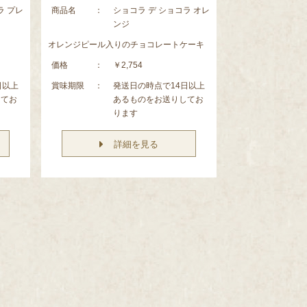
ラ プレ
商品名
：
ショコラ デ ショコラ オレ
ンジ
オレンジピール入りのチョコレートケーキ
価格
：
￥2,754
日以上
賞味期限
：
発送日の時点で14日以上
してお
あるものをお送りしてお
ります
詳細を見る