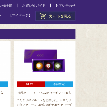
い物手順
お買い物ガイド
お問い合わせ
ン
【マイページ】
NEW！
季節限定
個入
商品名
：
OGGIゼリーギフト3個入
こだわりのフルーツを使用した、口当たり
の良いゼリーを ３種詰め合わせたゼリーギ