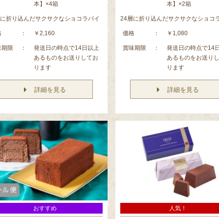
本】×4箱
本】×2箱
層に折り込んだサクサクなショコラパイ
24層に折り込んだサクサクなショコ
格
：
￥2,160
価格
：
￥1,080
味期限
：
発送日の時点で14日以上
賞味期限
：
発送日の時点で14
あるものをお送りしてお
あるものをお送り
ります
ります
詳細を見る
詳細を見る
おすすめ
人気！