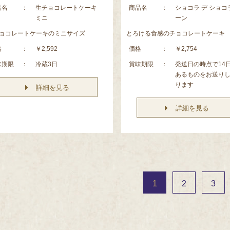
品名
：
生チョコレートケーキ
商品名
：
ショコラ デ ショコ
ミニ
ーン
ョコレートケーキのミニサイズ
とろける食感のチョコレートケーキ
格
：
￥2,592
価格
：
￥2,754
味期限
：
冷蔵3日
賞味期限
：
発送日の時点で14
あるものをお送り
ります
詳細を見る
詳細を見る
1
2
3