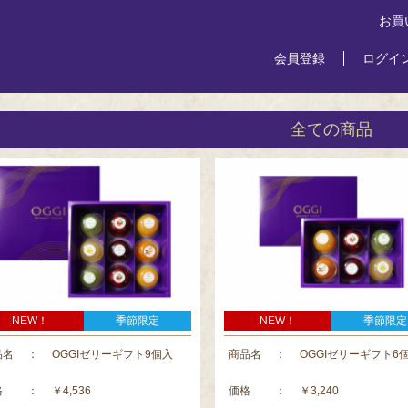
お買
会員登録
ログイ
全ての商品
NEW！
季節限定
NEW！
季節限定
品名
：
OGGIゼリーギフト9個入
商品名
：
OGGIゼリーギフト6
格
：
￥4,536
価格
：
￥3,240