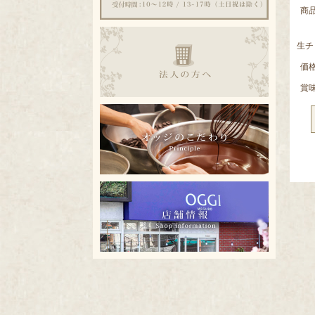
商
生チ
価
賞