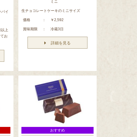
ミニ
生チョコレートケーキのミニサイズ
ラパイ
価格
：
￥2,592
賞味期限
：
冷蔵3日
日以上
してお
詳細を見る
おすすめ