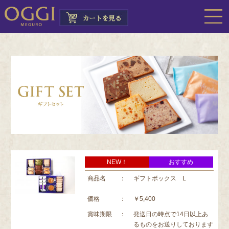
NEW！
おすすめ
商品名
：
ギフトボックス L
価格
：
￥5,400
賞味期限
：
発送日の時点で14日以上あ
るものをお送りしております