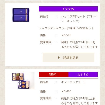
おすすめ
商品名
：
ショコラ2本セット（プレー
ン・オレンジ）
ショコラデショコラ、お味違いの2本セット
価格
：
￥5,508
賞味期限
：
発送日の時点で14日以上あ
るものをお送りしております
詳細を見る
NEW！
おすすめ
商品名
：
ギフトボックス L
価格
：
￥5,400
賞味期限
：
発送日の時点で14日以上あ
るものをお送りしております