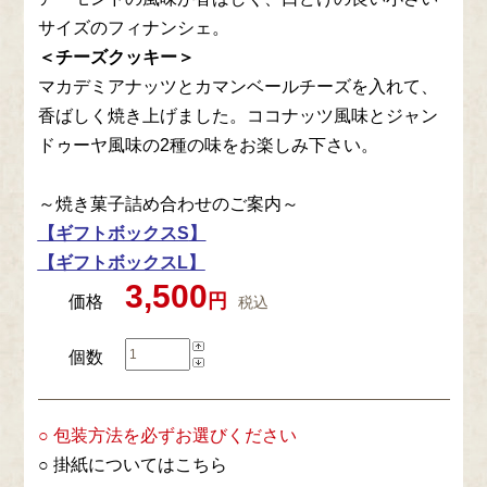
サイズのフィナンシェ。
＜チーズクッキー＞
マカデミアナッツとカマンベールチーズを入れて、
香ばしく焼き上げました。ココナッツ風味とジャン
ドゥーヤ風味の2種の味をお楽しみ下さい。
～焼き菓子詰め合わせのご案内～
【ギフトボックスS
】
【ギフトボックスL】
3,500
円
価格
税込
個数
○ 包装方法を必ずお選びください
○ 掛紙については
こちら