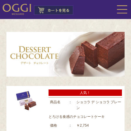
人気！
商品名
：
ショコラ デ ショコラ プレー
ン
とろける食感のチョコレートケーキ
価格
：
￥2,754