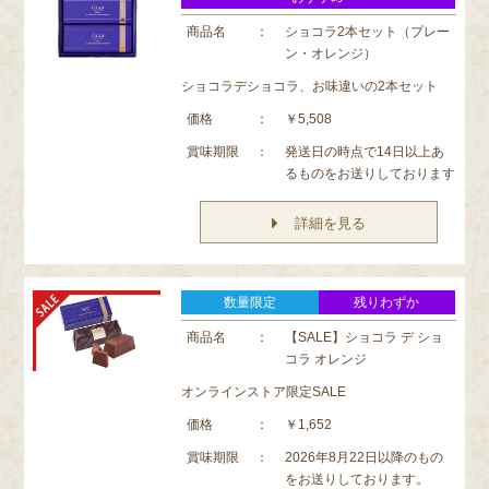
商品名
：
ショコラ2本セット（プレー
ン・オレンジ）
ショコラデショコラ、お味違いの2本セット
価格
：
￥5,508
賞味期限
：
発送日の時点で14日以上あ
るものをお送りしております
詳細を見る
数量限定
残りわずか
商品名
：
【SALE】ショコラ デ ショ
コラ オレンジ
オンラインストア限定SALE
価格
：
￥1,652
賞味期限
：
2026年8月22日以降のもの
をお送りしております。