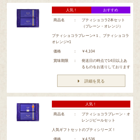
人気！
おすすめ
商品名
：
プティショコラ2本セット
（プレーン・オレンジ）
プティショコラプレーン×１、プティショコラ
オレンジ×1
価格
：
￥4,104
賞味期限
：
発送日の時点で14日以上あ
るものをお送りしております
詳細を見る
人気！
商品名
：
プティショコラプレーン・オ
レンジピールセット
人気ギフトセットのプティシリーズ！
価格
：
￥4,536