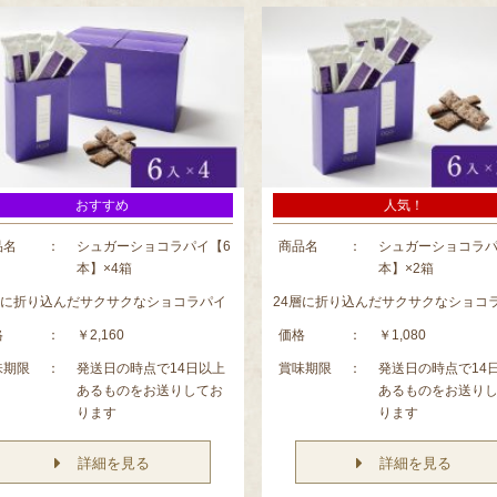
おすすめ
人気！
品名
：
シュガーショコラパイ【6
商品名
：
シュガーショコラパ
本】×4箱
本】×2箱
層に折り込んだサクサクなショコラパイ
24層に折り込んだサクサクなショコ
格
：
￥2,160
価格
：
￥1,080
味期限
：
発送日の時点で14日以上
賞味期限
：
発送日の時点で14
あるものをお送りしてお
あるものをお送り
ります
ります
詳細を見る
詳細を見る