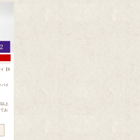
イ【6
ラパイ
日以上
してお