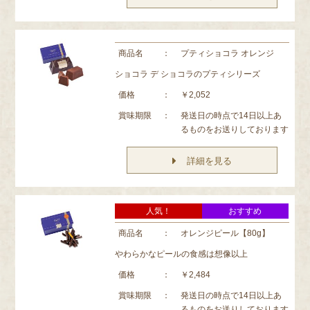
商品名
：
プティショコラ オレンジ
ショコラ デ ショコラのプティシリーズ
価格
：
￥2,052
賞味期限
：
発送日の時点で14日以上あ
るものをお送りしております
詳細を見る
人気！
おすすめ
商品名
：
オレンジピール【80g】
やわらかなピールの食感は想像以上
価格
：
￥2,484
賞味期限
：
発送日の時点で14日以上あ
るものをお送りしております