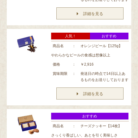
詳細を見る
人気！
おすすめ
商品名
：
オレンジピール【125g】
やわらかなピールの食感は想像以上
価格
：
￥2,916
賞味期限
：
発送日の時点で14日以上あ
るものをお送りしております
詳細を見る
おすすめ
商品名
：
チーズクッキー【14枚】
さっくり香ばしい、あとを引く美味しさ