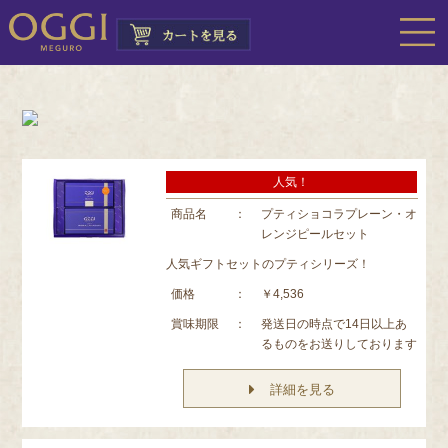
人気！
商品名
：
プティショコラプレーン・オ
レンジピールセット
人気ギフトセットのプティシリーズ！
価格
：
￥4,536
賞味期限
：
発送日の時点で14日以上あ
るものをお送りしております
詳細を見る