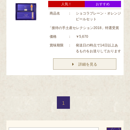
人気！
おすすめ
商品名
：
ショコラプレーン・オレンジ
ピールセット
「接待の手土産セレクション2018」特選受賞
価格
：
￥5,670
賞味期限
：
発送日の時点で14日以上あ
るものをお送りしております
詳細を見る
1