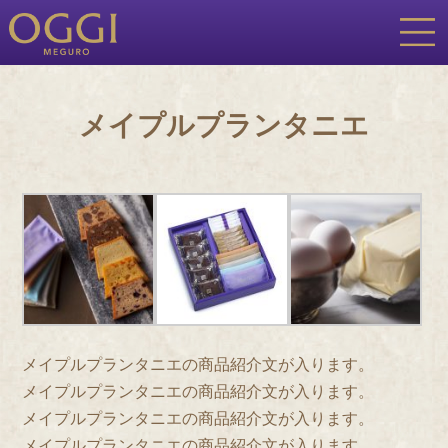
メイプルプランタニエ
メイプルプランタニエの商品紹介文が入ります。
メイプルプランタニエの商品紹介文が入ります。
メイプルプランタニエの商品紹介文が入ります。
メイプルプランタニエの商品紹介文が入ります。