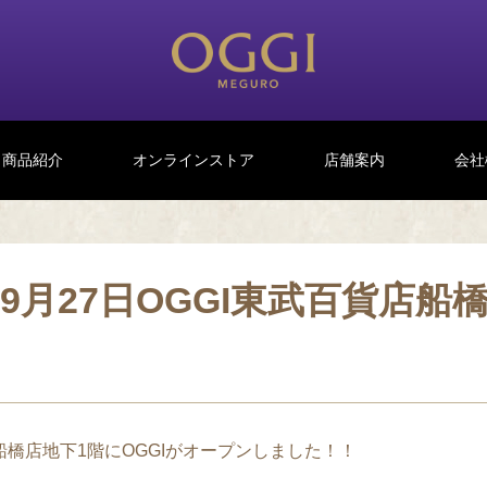
商品紹介
オンラインストア
店舗案内
会社
】9月27日OGGI東武百貨店船
店船橋店地下1階にOGGIがオープンしました！！